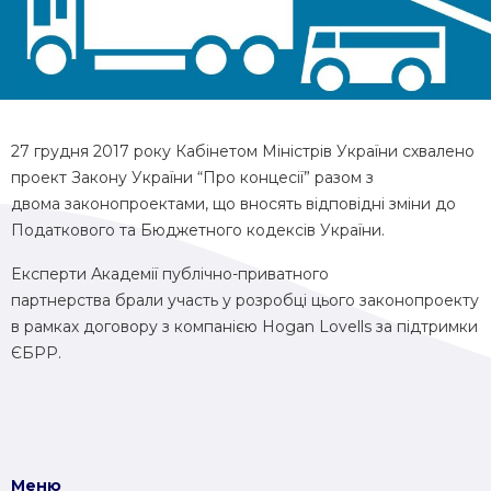
27 грудня 2017 року Кабінетом Міністрів України схвалено
проект Закону Укр
аїни
“Про концесії”
разом з
двома
законопроект
ами, що
вносять
відповідні
зміни до
Податкового та Бюджетного кодексів України.
E
ксперти Академії публічно-приватного
партнерства
брали участь у розробці цього законопроекту
в рамках договору з компанією
Hogan Lovells
за підтримки
ЄБРР.
Меню