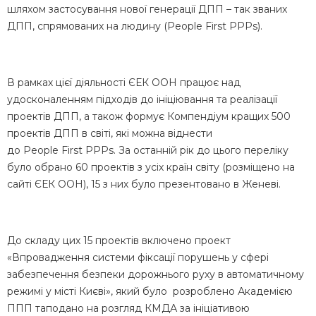
шляхом застосування нової генерації ДПП – так званих
ДПП, спрямованих на людину (
People
First
PPPs
).
В рамках цієї діяльності ЄЕК ООН працює над
удосконаленням підходів до ініціювання та реалізації
проектів ДПП, а також формує Компендіум кращих 500
проектів ДПП в світі, які можна віднести
до
People
First
PPPs
. За останній рік до цього переліку
було обрано 60 проектів з усіх країн світу (розміщено на
сайті ЄЕК ООН), 15 з них було презентовано в Женеві.
До складу цих 15 проектів включено проект
«Впровадження системи фіксації порушень у сфері
забезпечення безпеки дорожнього руху в автоматичному
режимі у місті Києві», який було розроблено Академією
ППП таподано на розгляд КМДА за ініціативою