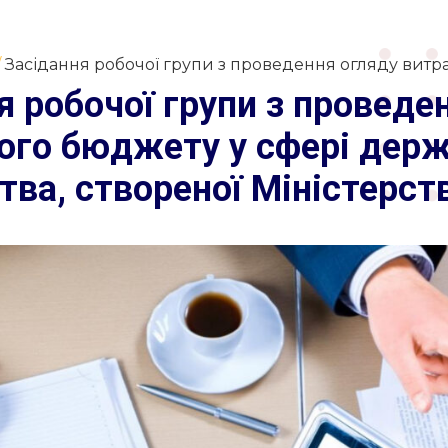
Засідання робочої групи з проведення огляду витра
я робочої групи з проведе
го бюджету у сфері держ
тва, створеної Міністерст